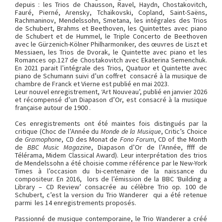
depuis : les Trios de Chausson, Ravel, Haydn, Chostakovitch,
Fauré, Pierné, Arensky, Tchaïkovski, Copland, Saint-Saëns,
Rachmaninov, Mendelssohn, Smetana, les intégrales des Trios
de Schubert, Brahms et Beethoven, les Quintettes avec piano
de Schubert et de Hummel, le Triple Concerto de Beethoven
avec le Gürzenich-Kölner Philharmoniker, des œuvres de Liszt et
Messiaen, les Trios de Dvorak, le Quintette avec piano et les
Romances op.127 de Chostakovitch avec Ekaterina Semenchuk.
En 2021 parait l’intégrale des Trios, Quatuor et Quintette avec
piano de Schumann suivi d’un coffret consacré à la musique de
chambre de Franck et Vierne est publié en mai 2023.
Leur nouvel enregistrement, ‘Art Nouveau’, publié en janvier 2026
et récompensé d’un Diapason d’Or, est consacré à la musique
française autour de 1900 .
Ces enregistrements ont été maintes fois distingués par la
critique (Choc de l’Année du
Monde de la Musique
, Critic’s Choice
de
Gramophone
, CD des Monat de
Fono Forum
, CD of the Month
de
BBC Music Magazine
, Diapason d’Or de l’Année, ffff de
Télérama, Midem Classical Award). Leur interprétation des trios
de Mendelssohn a été choisie comme référence par le New-York
Times à l’occasion du bi-centenaire de la naissance du
compositeur. En 2016, lors de l’émission de la BBC ‘Building a
Library – CD Review’ consacrée au célèbre Trio op. 100 de
Schubert, c’est la version du Trio Wanderer qui a été retenue
parmi les 14 enregistrements proposés.
Passionné de musique contemporaine, le Trio Wanderer a créé