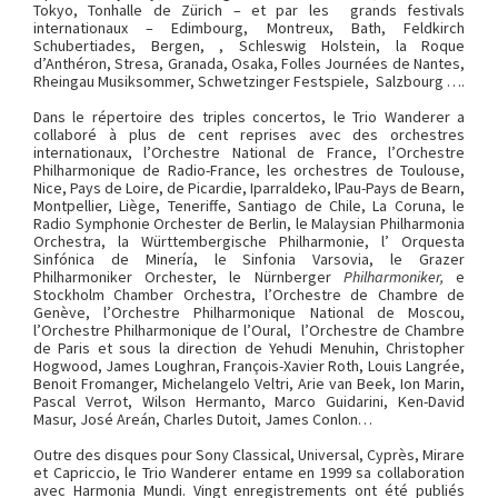
Tokyo, Tonhalle de Zürich – et par les grands festivals
internationaux – Edimbourg, Montreux, Bath, Feldkirch
Schubertiades, Bergen, , Schleswig Holstein, la Roque
d’Anthéron, Stresa, Granada, Osaka, Folles Journées de Nantes,
Rheingau Musiksommer, Schwetzinger Festspiele, Salzbourg ….
Dans le répertoire des triples concertos, le Trio Wanderer a
collaboré à plus de cent reprises avec des orchestres
internationaux, l’Orchestre National de France, l’Orchestre
Philharmonique de Radio-France, les orchestres de Toulouse,
Nice, Pays de Loire, de Picardie, Iparraldeko, lPau-Pays de Bearn,
Montpellier, Liège, Teneriffe, Santiago de Chile, La Coruna, le
Radio Symphonie Orchester de Berlin, le Malaysian Philharmonia
Orchestra, la Württembergische Philharmonie, l’ Orquesta
Sinfónica de Minería, le Sinfonia Varsovia, le Grazer
Philharmoniker Orchester, le Nürnberger
Philharmoniker,
e
Stockholm Chamber Orchestra, l’Orchestre de Chambre de
Genève, l’Orchestre Philharmonique National de Moscou,
l’Orchestre Philharmonique de l’Oural, l’Orchestre de Chambre
de Paris et sous la direction de Yehudi Menuhin, Christopher
Hogwood, James Loughran, François-Xavier Roth, Louis Langrée,
Benoit Fromanger, Michelangelo Veltri, Arie van Beek, Ion Marin,
Pascal Verrot, Wilson Hermanto, Marco Guidarini, Ken-David
Masur, José Areán, Charles Dutoit, James Conlon…
Outre des disques pour Sony Classical, Universal, Cyprès, Mirare
et Capriccio, le Trio Wanderer entame en 1999 sa collaboration
avec Harmonia Mundi. Vingt enregistrements ont été publiés