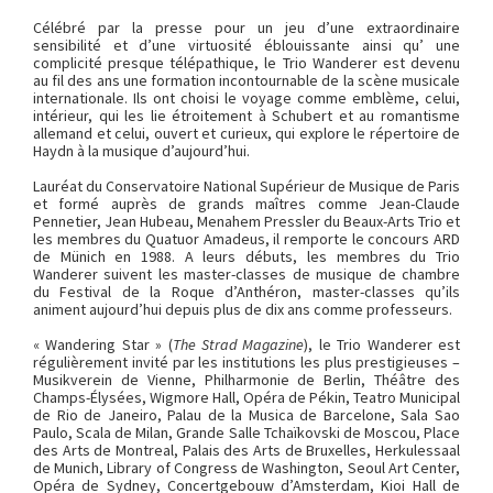
Célébré par la presse pour un jeu d’une extraordinaire
sensibilité et d’une virtuosité éblouissante ainsi qu’ une
complicité presque télépathique, le Trio Wanderer est devenu
au fil des ans une formation incontournable de la scène musicale
internationale. Ils ont choisi le voyage comme emblème, celui,
intérieur, qui les lie étroitement à Schubert et au romantisme
allemand et celui, ouvert et curieux, qui explore le répertoire de
Haydn à la musique d’aujourd’hui.
Lauréat du Conservatoire National Supérieur de Musique de Paris
et formé auprès de grands maîtres comme Jean-Claude
Pennetier, Jean Hubeau, Menahem Pressler du Beaux-Arts Trio et
les membres du Quatuor Amadeus, il remporte le concours ARD
de Münich en 1988. A leurs débuts, les membres du Trio
Wanderer suivent les master-classes de musique de chambre
du Festival de la Roque d’Anthéron, master-classes qu’ils
animent aujourd’hui depuis plus de dix ans comme professeurs.
« Wandering Star » (
The Strad Magazine
), le Trio Wanderer est
régulièrement invité par les institutions les plus prestigieuses –
Musikverein de Vienne, Philharmonie de Berlin, Théâtre des
Champs-Élysées, Wigmore Hall, Opéra de Pékin, Teatro Municipal
de Rio de Janeiro, Palau de la Musica de Barcelone, Sala Sao
Paulo, Scala de Milan, Grande Salle Tchaïkovski de Moscou, Place
des Arts de Montreal, Palais des Arts de Bruxelles, Herkulessaal
de Munich, Library of Congress de Washington, Seoul Art Center,
Opéra de Sydney, Concertgebouw d’Amsterdam, Kioi Hall de