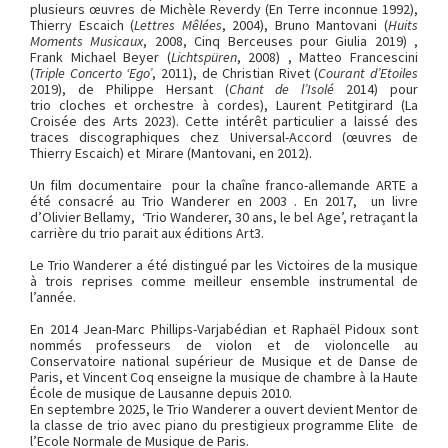
plusieurs œuvres de Michèle Reverdy (En Terre inconnue 1992),
Thierry Escaich (
Lettres Mêlées
, 2004), Bruno Mantovani (
Huits
Moments Musicaux
, 2008, Cinq Berceuses pour Giulia 2019) ,
Frank Michael Beyer (
Lichtspüren
, 2008) , Matteo Francescini
(
Triple Concerto ‘Ego’
, 2011), de Christian Rivet (
Courant d’Etoiles
2019), de Philippe Hersant (
Chant de l’Isolé
2014) pour
trio cloches et orchestre à cordes), Laurent Petitgirard (La
Croisée des Arts 2023). Cette intérêt particulier a laissé des
traces discographiques chez Universal-Accord (œuvres de
Thierry Escaich) et Mirare (Mantovani, en 2012).
Un film documentaire pour la chaîne franco-allemande ARTE a
été consacré au Trio Wanderer en 2003 . En 2017, un livre
d’Olivier Bellamy, ‘Trio Wanderer, 30 ans, le bel Age’, retraçant la
carrière du trio parait aux éditions Art3.
Le Trio Wanderer a été distingué par les Victoires de la musique
à trois reprises comme meilleur ensemble instrumental de
l’année.
En 2014 Jean-Marc Phillips-Varjabédian et Raphaël Pidoux sont
nommés professeurs de violon et de violoncelle au
Conservatoire national supérieur de Musique et de Danse de
Paris, et Vincent Coq enseigne la musique de chambre à la Haute
École de musique de Lausanne depuis 2010.
En septembre 2025, le Trio Wanderer a ouvert devient Mentor de
la classe de trio avec piano du prestigieux programme Elite de
l’Ecole Normale de Musique de Paris.