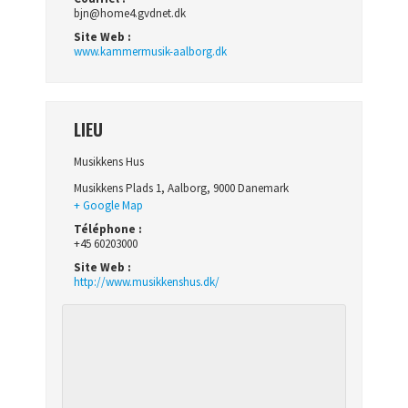
bjn@home4.gvdnet.dk
Site Web :
www.kammermusik-aalborg.dk
LIEU
Musikkens Hus
Musikkens Plads 1
,
Aalborg
,
9000
Danemark
+ Google Map
Téléphone :
+45 60203000
Site Web :
http://www.musikkenshus.dk/