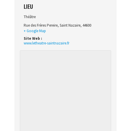
LIEU
Théâtre
Rue des Frères Pereire
,
Saint Nazaire
,
44600
+ Google Map
Site Web :
www.letheatre-saintnazaire.fr