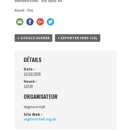
Mendelssohn : Trio opus 49
Ravel : Trio
+ GOOGLE AGENDA
+ EXPORTER VERS ICAL
DÉTAILS
Date :
22/02/2026
Heure :
11h30
ORGANISATEUR
Wigmore Hall
Site Web :
wigmore-hall.org.uk