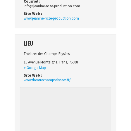
Courriel :
info@jeanine-roze-production.com
Site Web :
www.jeanine-roze-production.com
LIEU
Théâtres des Champs-Elysées
15 Avenue Montaigne
,
Paris
,
75008
+ Google Map
Site Web :
www.theatrechampselysees.fr/