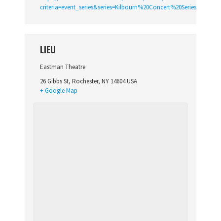
criteria=event_series&series=Kilbourn%20Concert%20Series
LIEU
Eastman Theatre
26 Gibbs St
,
Rochester
,
NY 14604
USA
+ Google Map