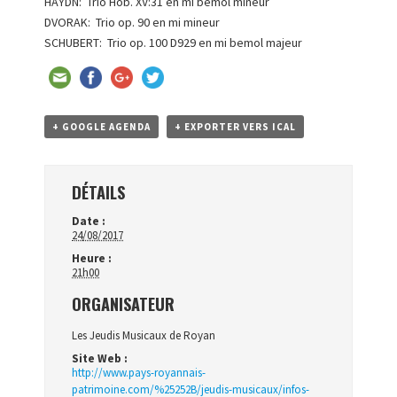
HAYDN: Trio Hob. XV:31 en mi bémol mineur
DVORAK: Trio op. 90 en mi mineur
SCHUBERT: Trio op. 100 D929 en mi bemol majeur
+ GOOGLE AGENDA
+ EXPORTER VERS ICAL
DÉTAILS
Date :
24/08/2017
Heure :
21h00
ORGANISATEUR
Les Jeudis Musicaux de Royan
Site Web :
http://www.pays-royannais-
patrimoine.com/%25252B/jeudis-musicaux/infos-