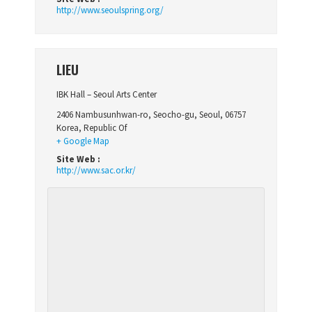
http://www.seoulspring.org/
LIEU
IBK Hall – Seoul Arts Center
2406 Nambusunhwan-ro, Seocho-gu
,
Seoul
,
06757
Korea, Republic Of
+ Google Map
Site Web :
http://www.sac.or.kr/