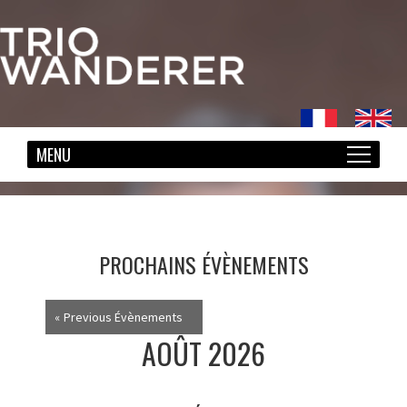
PROCHAINS ÉVÈNEMENTS
NAVIGATION
«
Previous Évènements
DE
AOÛT 2026
LA
LISTE