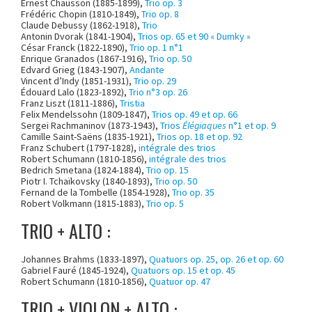
Ernest Chausson (1885-1899),
Trio op. 3
Frédéric Chopin (1810-1849),
Trio op. 8
Claude Debussy (1862-1918),
Trio
Antonin Dvorak (1841-1904),
Trios op. 65 et 90 « Dumky »
César Franck (1822-1890),
Trio op. 1 n°1
Enrique Granados (1867-1916),
Trio op. 50
Edvard Grieg (1843-1907),
Andante
Vincent d’Indy (1851-1931),
Trio op. 29
Édouard Lalo (1823-1892),
Trio n°3 op. 26
Franz Liszt (1811-1886),
Tristia
Felix Mendelssohn (1809-1847),
Trios op. 49 et op. 66
Sergei Rachmaninov (1873-1943),
Trios
Élégiaques
n°1 et op. 9
Camille Saint-Saëns (1835-1921),
Trios op. 18 et op. 92
Franz Schubert (1797-1828),
intégrale des trios
Robert Schumann (1810-1856),
intégrale des trios
Bedrich Smetana (1824-1884),
Trio op. 15
Piotr I. Tchaïkovsky (1840-1893),
Trio op. 50
Fernand de la Tombelle (1854-1928),
Trio op. 35
Robert Volkmann (1815-1883),
Trio op. 5
TRIO + ALTO :
Johannes Brahms (1833-1897),
Quatuors op. 25, op. 26 et op. 60
Gabriel Fauré (1845-1924),
Quatuors op. 15 et op. 45
Robert Schumann (1810-1856),
Quatuor op. 47
TRIO + VIOLON + ALTO :