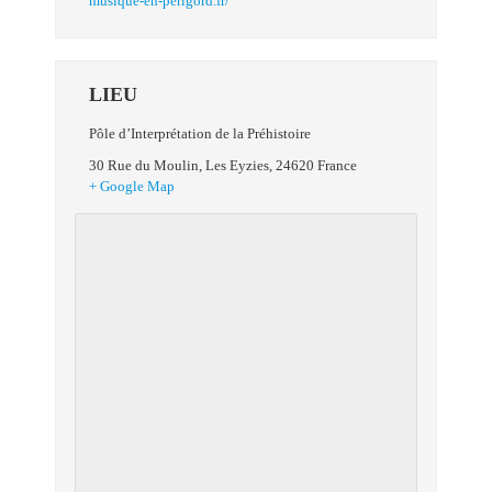
musique-en-perigord.fr/
LIEU
Pôle d’Interprétation de la Préhistoire
30 Rue du Moulin
,
Les Eyzies
,
24620
France
+ Google Map