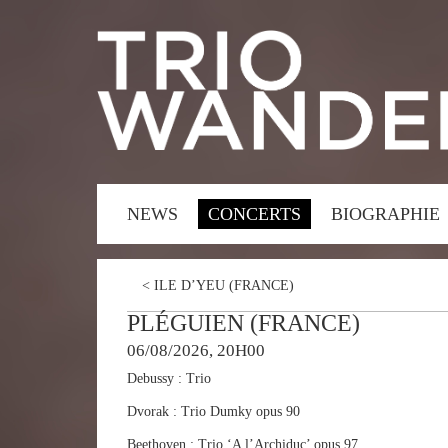
NEWS
CONCERTS
BIOGRAPHIE
<
ILE D’YEU (FRANCE)
PLÉGUIEN (FRANCE)
06/08/2026, 20H00
Debussy : Trio
Dvorak : Trio Dumky opus 90
Beethoven : Trio ‘A l’Archiduc’ opus 97