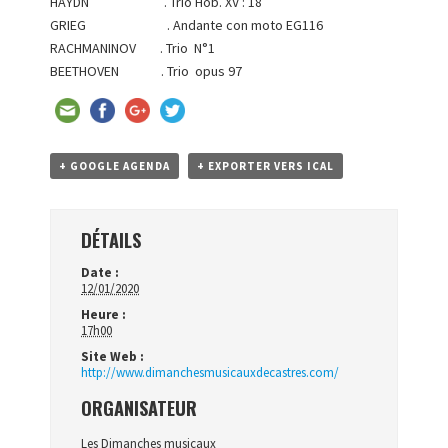
HAYDN . Trio Hob. XV : 18
GRIEG . Andante con moto EG116
RACHMANINOV . Trio N°1
BEETHOVEN . Trio opus 97
+ GOOGLE AGENDA
+ EXPORTER VERS ICAL
DÉTAILS
Date :
12/01/2020
Heure :
17h00
Site Web :
http://www.dimanchesmusicauxdecastres.com/
ORGANISATEUR
Les Dimanches musicaux