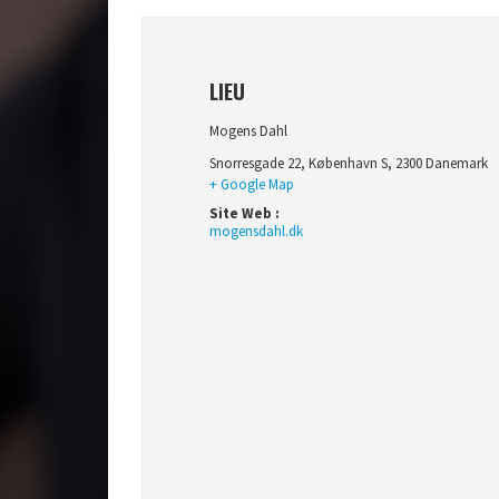
LIEU
Mogens Dahl
Snorresgade 22
,
København S
,
2300
Danemark
+ Google Map
Site Web :
mogensdahl.dk